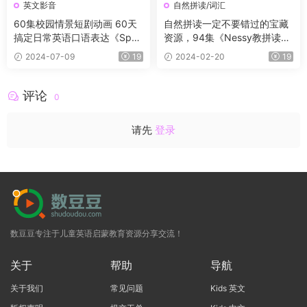
英文影音
自然拼读/词汇
60集校园情景短剧动画 60天
自然拼读一定不要错过的宝藏
搞定日常英语口语表达《Spea
资源，94集《Nessy教拼读》
k Well in 60 Days》
和《Go Hairy》教学视频
2024-07-09
19
2024-02-20
19
评论
0
请先
登录
数豆豆专注于儿童英语启蒙教育资源分享交流！
关于
帮助
导航
关于我们
常见问题
Kids 英文