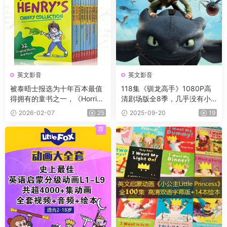
英文影音
英文影音
被泰晤士报选为十年百本最值
118集《驯龙高手》1080P高
得拥有的童书之一，《Horrid
清剧场版全8季，几乎没有小
Henry 》淘气包亨利系列，PD
朋友能抗拒、带英文外挂字
2026-02-07
25
2025-09-20
19
F、音频、动画片1-5季229
幕！
集、电影、练习等
荐