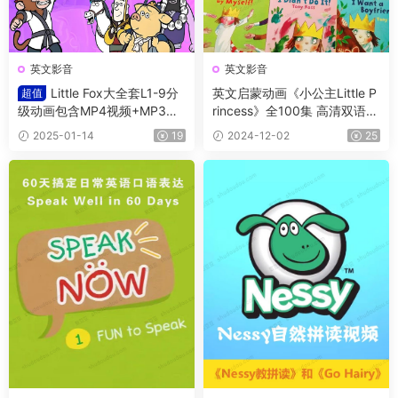
英文影音
英文影音
Little Fox大全套L1-9分
英文启蒙动画《小公主Little P
超值
级动画包含MP4视频+MP3
rincess》全100集 高清双语字
+原文/绘本 适合各阶段英语学
幕版+部分绘本 孩子们的英语
2025-01-14
19
2024-12-02
25
习
学习新选择！