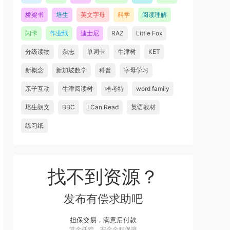
桥梁书
培生
英文字母
科学
阅读理解
闪卡
作业纸
迪士尼
RAZ
Little Fox
分级读物
杂志
单词卡
牛津树
KET
新概念
新加坡数学
科普
字母学习
亲子互动
牛津阅读树
哈考特
word family
培生朗文
BBC
I Can Read
英语教材
练习纸
找不到资源？
发布有偿求助吧
担保交易，满意后付款
赏金托管，安全全程保障