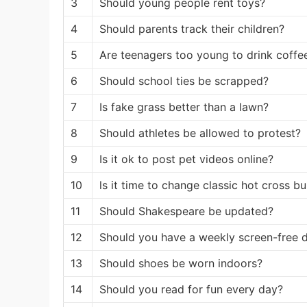
3
Should young people rent toys?
4
Should parents track their children?
5
Are teenagers too young to drink coffe
6
Should school ties be scrapped?
7
Is fake grass better than a lawn?
8
Should athletes be allowed to protest?
9
Is it ok to post pet videos online?
10
ls it time to change classic hot cross b
11
Should Shakespeare be updated?
12
Should you have a weekly screen-free 
13
Should shoes be worn indoors?
14
Should you read for fun every day?