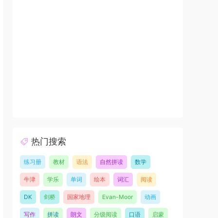
热门搜索
练习册
教材
语法
自然拼读
数学
牛津
学乐
单词
绘本
词汇
阅读
DK
剑桥
国家地理
Evan-Moor
动画
写作
拼读
朗文
分级阅读
口语
启蒙