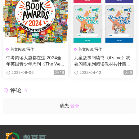
英文阅读/写作
英文阅读/写作
中考阅读大题都在这 2024全
儿童故事阅读书《it’s me》我
年英国青少年周刊《The Wee
要闪耀系列阅读教材共计四
k Junior》全12个月48本
册，充满了童趣，含金量极
2025-06-06
19
2025-04-12
9
高！
评论
0
请先
登录