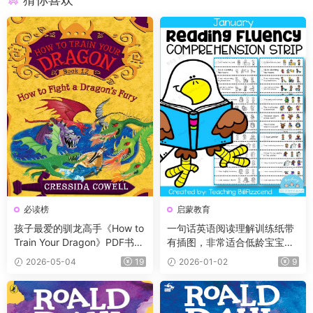
必读榜
启蒙教育
孩子最爱的驯龙高手《How to
一句话英语阅读理解训练纸带
Train Your Dragon》PDF书籍
有插图，非常适合低龄宝宝！
12册+电子书及音频+3册漫
小红书爆款！
2026-05-04
19
2026-01-02
9
画，蓝思值900L左右，适读年
龄:8-12岁。