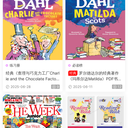
练习册
必读榜
经典《查理与巧克力工厂Charl
罗尔德达尔的经典著作
经典
ie and the Chocolate Factor
《玛蒂尔达Matilda》PDF书籍
y》PDF书籍+原版阅读理解练
+练习册
2025-06-28
9
2025-06-11
12
习纸含答案