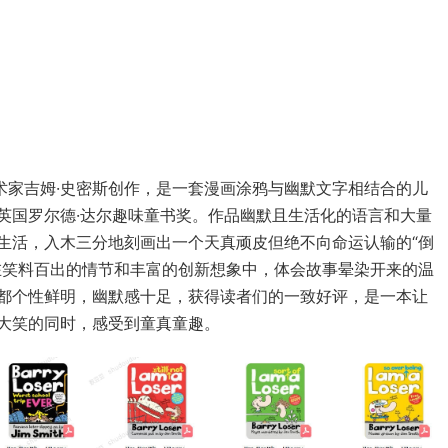
术家吉姆·史密斯创作，是一套漫画涂鸦与幽默文字相结合的儿
英国罗尔德·达尔趣味童书奖。作品幽默且生活化的语言和大量
生活，入木三分地刻画出一个天真顽皮但绝不向命运认输的“倒
在笑料百出的情节和丰富的创新想象中，体会故事晕染开来的温
都个性鲜明，幽默感十足，获得读者们的一致好评，是一本让
大笑的同时，感受到童真童趣。