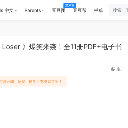
聚划算
ds 中文
Parents
豆豆团
豆豆帮
书单
Loser 》爆笑来袭！全11册PDF+电子书
推广
定是开朗、乐观、博学且充满智慧的！