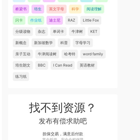
桥梁书
培生
英文字母
科学
阅读理解
闪卡
作业纸
迪士尼
RAZ
Little Fox
分级读物
杂志
单词卡
牛津树
KET
新概念
新加坡数学
科普
字母学习
亲子互动
牛津阅读树
哈考特
word family
培生朗文
BBC
I Can Read
英语教材
练习纸
找不到资源？
发布有偿求助吧
担保交易，满意后付款
赏金托管，安全全程保障