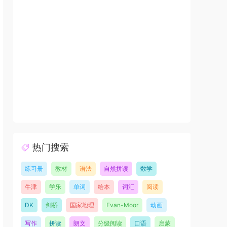
热门搜索
练习册
教材
语法
自然拼读
数学
牛津
学乐
单词
绘本
词汇
阅读
DK
剑桥
国家地理
Evan-Moor
动画
写作
拼读
朗文
分级阅读
口语
启蒙