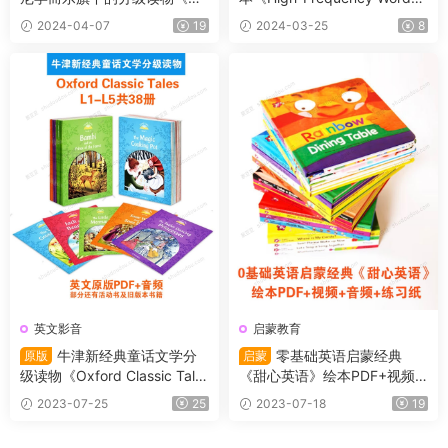
士尼英语分级绘本》，共150
Books》102个高频词
2024-04-07
19
2024-03-25
8
册（PDF+MP3)
英文影音
启蒙教育
牛津新经典童话文学分
零基础英语启蒙经典
原版
启蒙
级读物《Oxford Classic Tale
《甜心英语》绘本PDF+视频
s》L1-L5共38册 原版PDF+音
+音频+练习纸
2023-07-25
25
2023-07-18
19
频