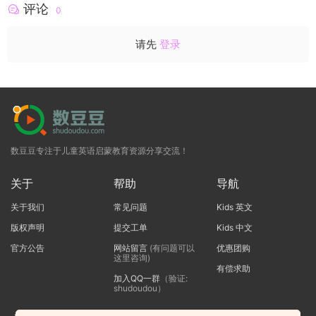
评论
0
请先
登录
数豆豆专注于儿童英语启蒙教育资源分享交流！
关于
帮助
导航
关于我们
常见问题
Kids 英文
版权声明
提交工单
Kids 中文
官方公告
网站留言
(有问题可以
优惠团购
这里咨询)
有偿求助
加入QQ一群
（验证:
shudoudou）