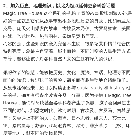
2、加入历史、地理知识，以此为起点延伸更多科普话题
Magic Tree House 这个系列的书,除了冒险故事紧张刺激以外,最
好的一点就是它们从故事带出很多地理历史的典故，比如泰兰尼
克号、庞贝火山爆发的故事、古埃及木乃伊、古罗马奴隶、美国
内战、恐龙世界、热带雨林、秦始皇焚书等等…
巧妙的是，这些知识的嵌入完全不生硬，很多场景和情节结合的
特别完美，象是主角穿着、城市面貌、不同时空的人民生活方式
等等，能够让孩子对各种自然人文的主题有深入的认识。
佩服作者的智慧，能够把历史、文化、魔法、神话、地理等不同
面向的知识，透过孩子的冒险，简单而有趣生动地介绍给孩子。
从故事延伸出来，还可以阅读更多与 social study 和 history 相
关的书。确实有很多小读者在网上分享，因为接触了Magic Tree
House，他们对阅读甚至各学科都产生了兴趣。孩子会回到过去
不同的时代，如恐龙时代、冰河时期、古埃及、古罗马、古希腊
等；又会遇上不同的人，如海盗、日本忍者、维京人、莎士比
亚、秦始皇等；亦会到亚马逊森林、深海、非洲草原、北极、印
度等地方，跟不同的动物相遇。