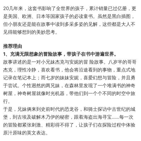
20几年来，这套书影响了全世界的孩子，累计销量已过亿册，更
是美国、欧洲、日本等国家孩子的必读童书。虽然是黑白插图，
但小朋友还是能在故事中读到多采多姿的见解，这些都是大人不
见得能够想到的美妙思考。
推荐理由
1、充满无限想象的冒险故事，带孩子在书中游遍世界。
故事讲述的是一对小兄妹杰克与安妮的冒 险故事。八岁半的哥哥
杰克，理性冷静，喜欢看书，他会将沿途看到的事物，重点式地
记录在笔记本上；而七岁的妹妹安妮，喜爱幻想与冒险，并且勇
于尝试。个性迥然的两兄妹，在森林里发现了一个堆满书的神奇
树屋，神奇树屋就像时光机器，带他们到一个个不同的时空中旅
行。
于是，兄妹俩来到史前时代的恐龙谷，和骑士探访中古世纪的城
堡，到古埃及破解木乃伊的秘密，跟着海盗出海寻宝……每一次
的冒险都紧张刺激、精彩得不得了，让孩子们在探险过程中体验
原汁原味的英文表达。