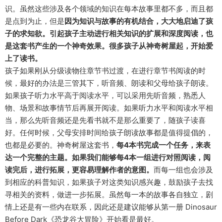
识。虽然这些涉及各个领域的知识在每本故事里都不多，而且都
是点到为止，但是
因为知识与故事的有机结合，大大地启迪了孩
子的求知欲。引起孩子主动进行相关知识的扩展和深度阅读，也
是这套书产生的一个神奇效果。很多孩子从神奇树屋起，开始爱
上了读书。
孩子如果刚从分级读物往章节书过渡，在进行章节书阅读的时
候，最好的办法是三管其下，听音频、朗读和父母给孩子朗读。
如果孩子听力水平高于阅读水平，可以采用先听音频，熟悉人
物、场景和故事情节后再展开阅读。如果听力水平和阅读水平相
当，那么先听音频还是先看书就不是那么重要了，随孩子读喜
好。任何时候，父母安排时间给孩子朗读故事都是值得提倡的，
也都是必要的。神奇树屋这套书，
每4本书完成一个任务，来表
达一个完整的主题。如果我们能够每4本一组进行对照阅读，阅
读完后，进行拓展，更容易理解作者的意图。
而每一组也会涉及
到相应的科普知识，如果孩子对这类知识感兴趣，鼓励孩子去找
寻相关的资料，做进一步拓展。虽然每一本的故事各自独立，剧
情上还是有一些内在联系，因此还是建议能够从第一册 Dinosaur
Before Dark《恐龙谷大冒险》开始看是最好。