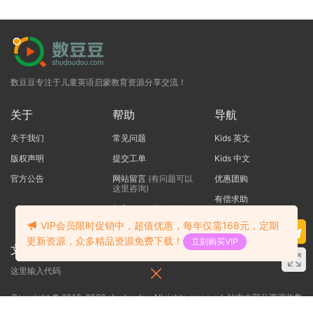
数豆豆专注于儿童英语启蒙教育资源分享交流！
关于
帮助
导航
关于我们
常见问题
Kids 英文
版权声明
提交工单
Kids 中文
官方公告
网站留言
(有问题可以
优惠团购
这里咨询)
有偿求助
加入QQ一群
（验证:
shudoudou）
VIP会员限时促销中，超值优惠，每年仅需168元，定期
更新资源，众多精品资源免费下载！
立刻购买VIP
文本标题
这里输入代码
Copyright © 2018-2026 shudoudou All rights reserved. 站内大部分资源收集
于网络，若侵犯了您的合法权益，请联系我们删除！