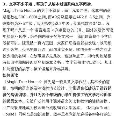
3、文字不多不难，帮孩子从绘本过渡到纯文字阅读。
Magic Tree House 的文字不算多，而且浅显易懂。这套书的蓝
斯指数在300L-600L之间, 而AR分级显示在AR2.8-3.5之间。兴
趣指数为3-5年级，阅读指数为2.2年级，蓝斯指数是340L。发
现了吗？又是一个 语言难度 < 兴趣指数的书目。国外的建议阅读
年龄是7-10岁，综合国内孩子的英文水平，我们建议整个小学阶
段都可以。随意贴一页内页图，大家仔细看看就会发现：以高频
词汇为主，少见的形容词、副词其实不多。哪怕是有一些之前比
较少用的名词，在故事里多见几次，也就熟悉了。神奇树屋是很
有知识性和阅读趣味的初级章节书 ，文字部份非常口语化。加上
如此精彩的故事，孩子读起来身临其境。
如何阅读
《Magic Tree House》首先是一套儿童文学作品，其不长的篇
幅、简明的语言以及清浅的情节设计，
非常适合低龄孩子进行起
步的阅读训练，并且为各个年级的小学生提供了语文学习和训练
的优秀文本
。它被广泛的用作课外语文阅读和教学的辅助读物，
并广受欢迎地成为校园舞台剧改编的文学蓝本。《Magic Tree
House》同时也是知识读物。故事里有意识地穿插各种各样的知