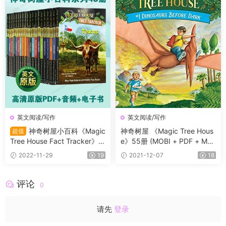
英文阅读/写作
英文阅读/写作
神奇树屋小百科《Magic
神奇树屋 《Magic Tree Hous
超值
Tree House Fact Tracker》系
e》55册 (MOBI + PDF + MP
列全套资源 高清PDF+音频+电
3)
2022-11-29
19
2021-12-07
18
子书
评论
0
请先
登录