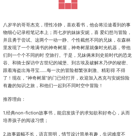
八岁半的哥哥杰克，理性冷静，喜欢看书，他会将沿途看到的事
物细心记录程笔记本上；而七岁的妹妹安妮，喜 爱幻想与冒险，
并且勇于尝试、这两个一动一静、个性截然不同的兄妹，在森林
里发现了一个堆满书的神奇树屋，神奇树屋就像时光机器，带他
们到一个个不同的时 空旅行。于是，兄妹俩来到史前时代的恐龙
谷、和骑士探访中古世纪的城堡、到古埃及破解木乃伊的秘密、
跟着海盗出海寻宝……每一次的冒险都繁张刺激、精彩得 不得
了！现在，“神奇树屋”的门已经打开，欢迎加入杰克与安妮惊险
有趣的知识之旅，和他们一起到不同时空中冒险！
推荐理由：
1.经典non-fiction故事书，能启发孩子的求知欲和好奇心，从而
培养孩子的阅读习惯；
2.故事篇幅不长，语言简明，情节设计简单有趣，生词难度不