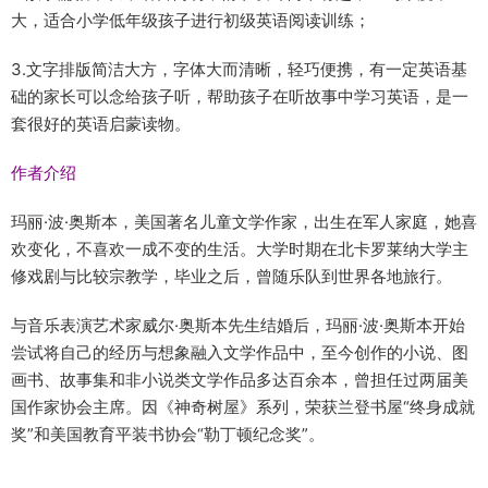
大，适合小学低年级孩子进行初级英语阅读训练；
3.文字排版简洁大方，字体大而清晰，轻巧便携，有一定英语基
础的家长可以念给孩子听，帮助孩子在听故事中学习英语，是一
套很好的英语启蒙读物。
作者介绍
玛丽·波·奥斯本，美国著名儿童文学作家，出生在军人家庭，她喜
欢变化，不喜欢一成不变的生活。大学时期在北卡罗莱纳大学主
修戏剧与比较宗教学，毕业之后，曾随乐队到世界各地旅行。
与音乐表演艺术家威尔·奥斯本先生结婚后，玛丽·波·奥斯本开始
尝试将自己的经历与想象融入文学作品中，至今创作的小说、图
画书、故事集和非小说类文学作品多达百余本，曾担任过两届美
国作家协会主席。因《神奇树屋》系列，荣获兰登书屋“终身成就
奖”和美国教育平装书协会“勒丁顿纪念奖”。