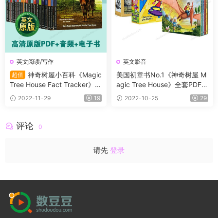
英文阅读/写作
英文影音
神奇树屋小百科《Magic
美国初章书No.1《神奇树屋 M
超值
Tree House Fact Tracker》系
agic Tree House》全套PDF
列全套资源 高清PDF+音频+电
+音频+配套练习册+精讲课
2022-11-29
19
2022-10-25
29
子书
评论
0
请先
登录