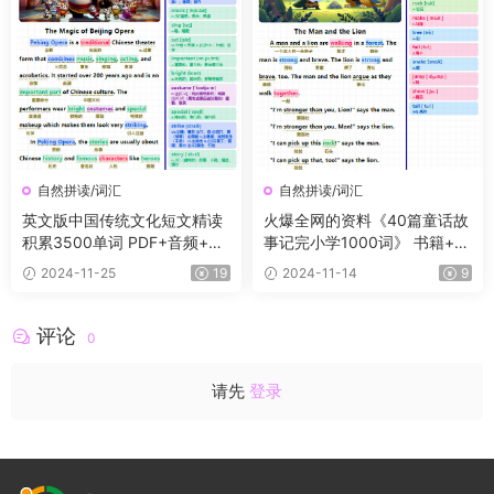
自然拼读/词汇
自然拼读/词汇
英文版中国传统文化短文精读
火爆全网的资料《40篇童话故
积累3500单词 PDF+音频+单
事记完小学1000词》 书籍+音
词默写卡
频+默写纸，轻松记单词
2024-11-25
19
2024-11-14
9
评论
0
请先
登录