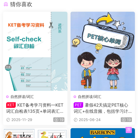
猜你喜欢
自然拼读/词汇
自然拼读/词汇
KET备考学习资料—KET
暑假42天搞定PET核心
KET
PET
词汇自检表135页+单词表汇总
词汇+在线音频，包括学习计
55页+单词描红102页+高分秘
划、单词讲解、背诵卡、默
2025-11-29
19
2025-06-24
19
籍一本通手册+学习规划表141
写、练习题，从单词意思理解
页
到句子语法运用，帮助孩子深
荐
度记忆词汇