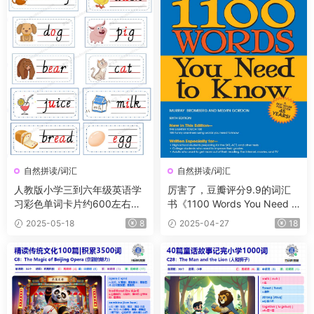
自然拼读/词汇
自然拼读/词汇
人教版小学三到六年级英语学
厉害了，豆瓣评分9.9的词汇
习彩色单词卡片约600左右单
书《1100 Words You Need t
词词组
o Know》PDF+音频，当之无
2025-05-18
8
2025-04-27
18
愧的一本畅销书籍