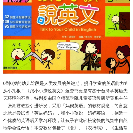
0到6岁的幼儿阶段是人类发展的关键期，提升学童的英语能力宜
从小扎根！《跟小小孩说英文》这套书更是有鉴于台湾学英语先
天环境的不良，特别委由国立师范学院儿童英语教研所暨系主任
－张湘君教授引进研发，采用「妈妈英语」的教材观念，简言意
之就是尝试当「英语妈妈」，和小小孩说「妈妈英语」，创造一
个优质的英语后天学习环境，让孩子在此轻松愉快的气氛中自然
地学会说母语！本套教材包括了《食》、《衣行病》、《生活常