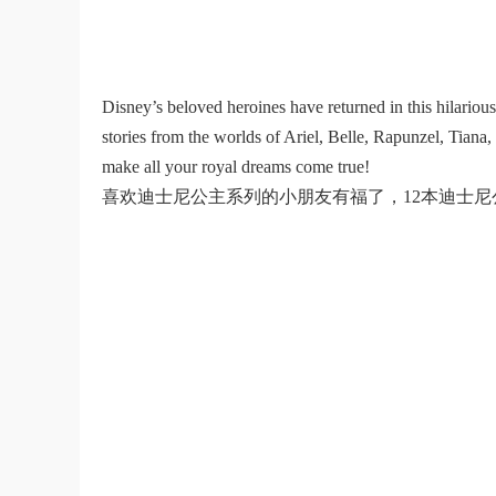
Disney’s beloved heroines have returned in this hilariou
stories from the worlds of Ariel, Belle, Rapunzel, Tiana
make all your royal dreams come true!
喜欢迪士尼公主系列的小朋友有福了，12本迪士