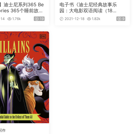
y】迪士尼系列365 Be
电子书《迪士尼经典故事乐
tories 365个睡前故事
园：大电影双语阅读（18
音频
册）》
-14
1.76k
19
2021-12-18
1.82k
9
写作