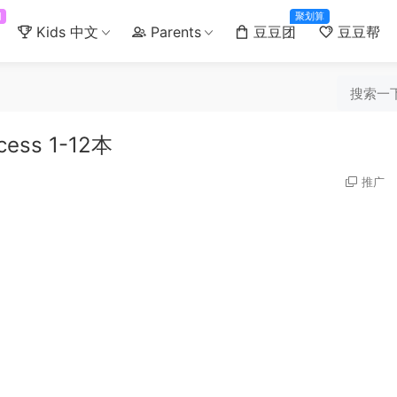
门
聚划算
Kids 中文
Parents
豆豆团
豆豆帮
ess 1-12本
推广