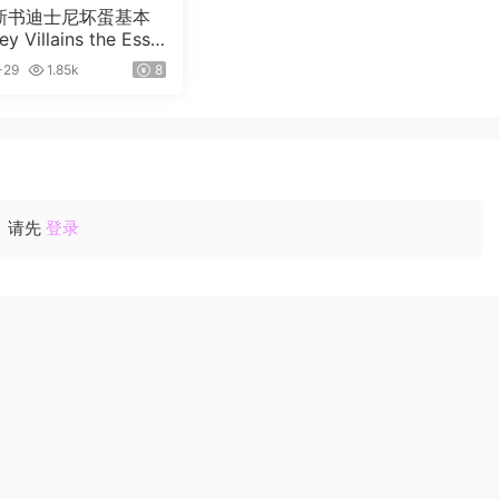
0新书迪士尼坏蛋基本
y Villains the Esse
de, New Edition
-29
1.85k
8
请先
登录