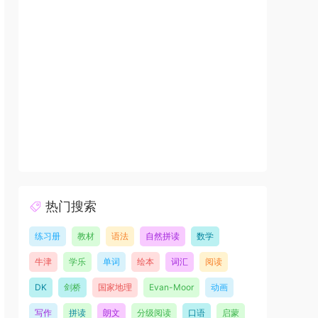
热门搜索
练习册
教材
语法
自然拼读
数学
牛津
学乐
单词
绘本
词汇
阅读
DK
剑桥
国家地理
Evan-Moor
动画
写作
拼读
朗文
分级阅读
口语
启蒙