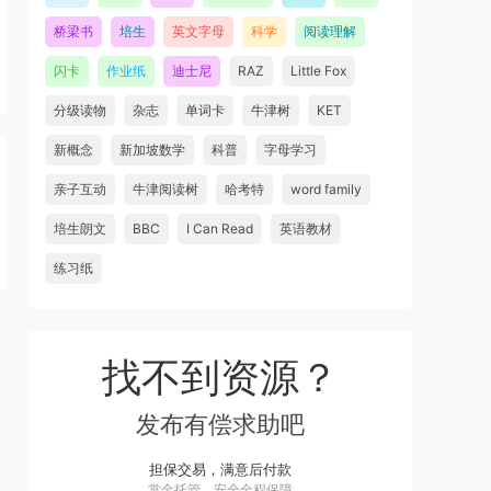
桥梁书
培生
英文字母
科学
阅读理解
闪卡
作业纸
迪士尼
RAZ
Little Fox
分级读物
杂志
单词卡
牛津树
KET
新概念
新加坡数学
科普
字母学习
亲子互动
牛津阅读树
哈考特
word family
培生朗文
BBC
I Can Read
英语教材
练习纸
找不到资源？
发布有偿求助吧
担保交易，满意后付款
赏金托管，安全全程保障