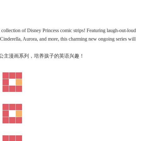
s collection of Disney Princess comic strips! Featuring laugh-out-loud
, Cinderella, Aurora, and more, this charming new ongoing series will
尼公主漫画系列，培养孩子的英语兴趣！