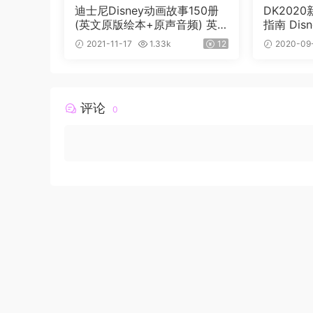
迪士尼Disney动画故事150册
DK202
(英文原版绘本+原声音频) 英文
指南 Disne
分级绘本
ntial Gui
2021-11-17
1.33k
12
2020-09
评论
0