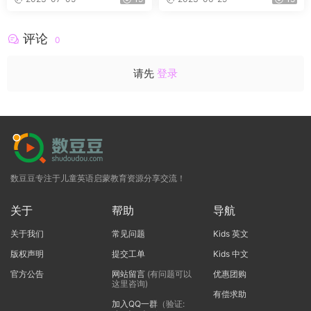
3）
评论
0
请先
登录
数豆豆专注于儿童英语启蒙教育资源分享交流！
关于
帮助
导航
关于我们
常见问题
Kids 英文
版权声明
提交工单
Kids 中文
官方公告
网站留言
(有问题可以
优惠团购
这里咨询)
有偿求助
加入QQ一群
（验证: