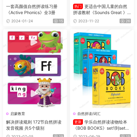
一套高颜值自然拼读练习册
更适合中国儿童的自然
热门
《Active Phonics》全3册
拼读教材《Sounds Great 》L
1-5全套资源 学生书+练习册
2024-01-24
15
2023-11-22
26
+音频+闪卡+阅读书
启蒙教育
自然拼读/词汇
解决拼读规则 172节自然拼读
学乐自然拼读读物绘本
更新
发音视频 共5个级别
《BOB BOOKS》set1到set5
高清PDF+MP3音频（set1-set
2023-07-05
19
2023-06-29
15