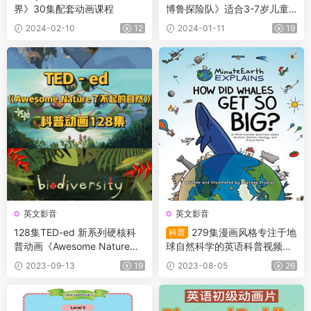
界》30集配套动画课程
博鲁探险队》适合3-7岁儿童
的高品质科学动画片
2024-02-10
12
2024-01-11
19
英文影音
英文影音
128集TED-ed 新系列硬核科
279集漫画风格专注于地
科普
普动画《Awesome Nature》
球自然科学的英语科普视频
了不起的自然 带外挂字幕文件
《MinuteEarth》包括了地球
2023-09-13
19
2023-08-05
26
及生命科学、地理学、生物
学、生态学和人类学等