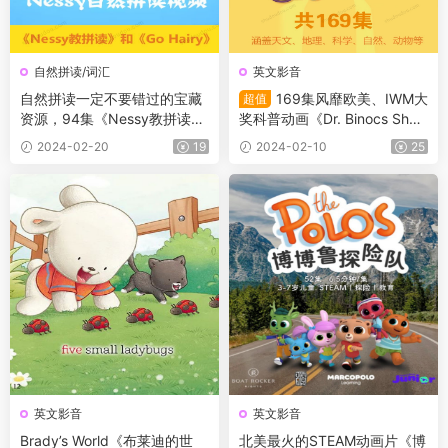
自然拼读/词汇
英文影音
自然拼读一定不要错过的宝藏
169集风靡欧美、IWM大
超值
资源，94集《Nessy教拼读》
奖科普动画《Dr. Binocs Show
和《Go Hairy》教学视频
百诺博士秀》主题几乎涵盖天
2024-02-20
19
2024-02-10
25
文、地理、科学、自然、动物
等各个方面
英文影音
英文影音
Brady’s World《布莱迪的世
北美最火的STEAM动画片《博