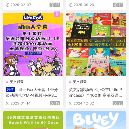
Henry 》淘气包亨利系列，PD
朋友能抗拒、带英文外挂字
2026-02-07
25
2025-09-20
19
F、音频、动画片1-5季229
幕！
集、电影、练习等
荐
英文影音
英文影音
Little Fox大全套L1-9分
英文启蒙动画《小公主Little P
超值
级动画包含MP4视频+MP3
rincess》全100集 高清双语字
+原文/绘本 适合各阶段英语学
幕版+部分绘本 孩子们的英语
2025-01-14
19
2024-12-02
25
习
学习新选择！