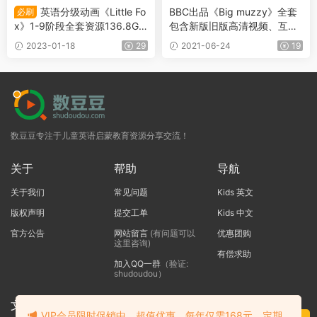
英语分级动画《Little Fo
BBC出品《Big muzzy》全套
必刷
x》1-9阶段全套资源136.8G
包含新版旧版高清视频、互动
（视频+音频+PDF+单词表）
游戏软件、音频、教材、单词
2023-01-18
29
2021-06-24
19
卡等，儿童英语启蒙必备
数豆豆专注于儿童英语启蒙教育资源分享交流！
关于
帮助
导航
关于我们
常见问题
Kids 英文
版权声明
提交工单
Kids 中文
官方公告
网站留言
(有问题可以
优惠团购
这里咨询)
有偿求助
加入QQ一群
（验证:
shudoudou）
文本标题
VIP会员限时促销中，超值优惠，每年仅需168元，定期