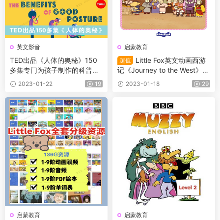
英文影音
启蒙教育
TED出品《人体的奥秘》150
Little Fox英文动画西游
超值
多集专门为孩子制作的科普动
记《Journey to the West》10
画短片
8集全高清英字动画+音频+PD
2023-01-22
19
2023-01-18
29
F书籍+单词
启蒙教育
启蒙教育