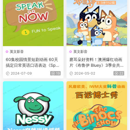
英文影音
英文影音
60集校园情景短剧动画 60天
磨耳朵好资料！澳洲爆红动画
搞定日常英语口语表达《Spea
片《布鲁伊 Bluey》3季全共1
k Well in 60 Days》
52集 第三季更新全50集 内置
2024-07-09
19
2024-05-02
22
英文字幕