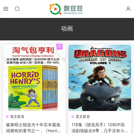
动画
荐
英文影音
英文影音
被泰晤士报选为十年百本最值
118集《驯龙高手》1080P高
得拥有的童书之一，《Horrid
清剧场版全8季，几乎没有小