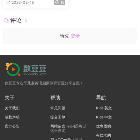
2023-03-18
19
+MP3
评论
0
请先
登录
数豆豆专注于儿童英语启蒙教育资源分享交流！
关于
帮助
导航
关于我们
常见问题
Kids 英文
版权声明
提交工单
Kids 中文
官方公告
网站留言
(有问题可以
优惠团购
这里咨询)
有偿求助
加入QQ一群
（验证: