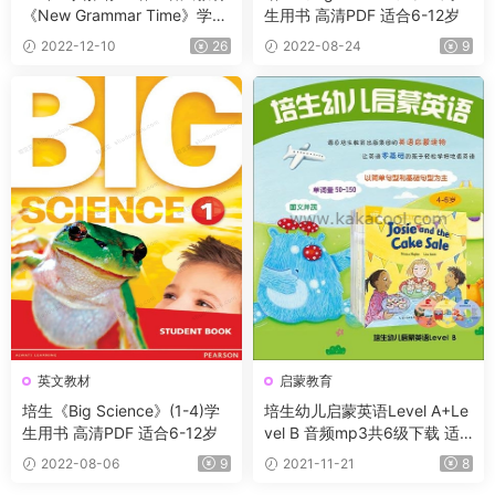
《New Grammar Time》学生
生用书 高清PDF 适合6-12岁
用书+音频+互动学习软件 全5
2022-12-10
26
2022-08-24
9
级 小学生必备的语法读物！
英文教材
启蒙教育
培生《Big Science》(1-4)学
培生幼儿启蒙英语Level A+Le
生用书 高清PDF 适合6-12岁
vel B 音频mp3共6级下载 适
合3-6岁儿童
2022-08-06
9
2021-11-21
8