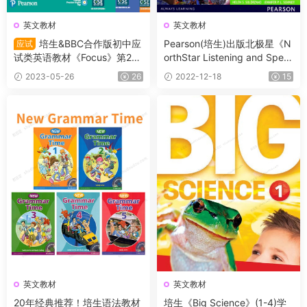
英文教材
英文教材
培生&BBC合作版初中应
Pearson(培生)出版北极星《N
应试
试类英语教材《Focus》第2版
orthStar Listening and Spea
的1，2，4，学生书+教师书
king》全5册 听、说、读、写
2023-05-26
26
2022-12-18
15
+练习册等
技能训练 教材+音频
英文教材
英文教材
20年经典推荐！培生语法教材
培生《Big Science》(1-4)学