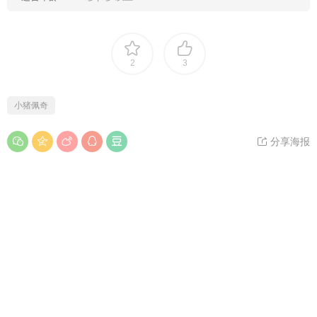
2
3
小猪佩奇
分享海报