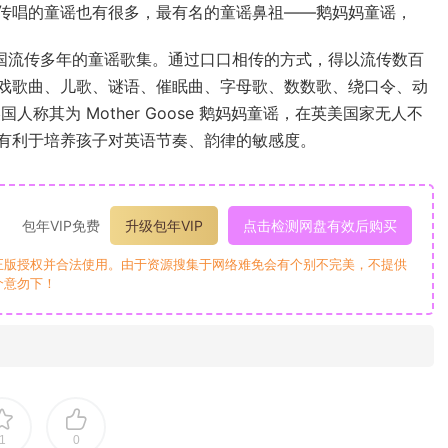
传唱的童谣也有很多，最有名的童谣鼻祖——鹅妈妈童谣，
英国流传多年的童谣歌集。通过口口相传的方式，得以流传数百
戏歌曲、儿歌、谜语、催眠曲、字母歌、数数歌、绕口令、动
，美国人称其为 Mother Goose 鹅妈妈童谣，在英美国家无人不
有利于培养孩子对英语节奏、韵律的敏感度。
包年VIP免费
升级包年VIP
点击检测网盘有效后购买
正版授权并合法使用。由于资源搜集于网络难免会有个别不完美，不提供
介意勿下！
1
0