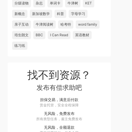
分级读物
杂志
单词卡
牛津树
KET
新概念
新加坡数学
科普
字母学习
亲子互动
牛津阅读树
哈考特
word family
培生朗文
BBC
I Can Read
英语教材
练习纸
找不到资源？
发布有偿求助吧
担保交易，满意后付款
赏金托管，安全全程保障
无风险，免费发布
所有类型任务，雇主免费发布
无风险，全额退款