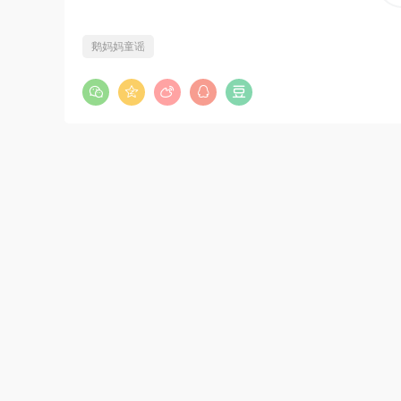
鹅妈妈童谣