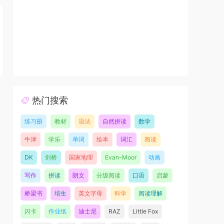
热门搜索
练习册
教材
语法
自然拼读
数学
牛津
学乐
单词
绘本
词汇
阅读
DK
剑桥
国家地理
Evan-Moor
动画
写作
拼读
朗文
分级阅读
口语
启蒙
桥梁书
培生
英文字母
科学
阅读理解
闪卡
作业纸
迪士尼
RAZ
Little Fox