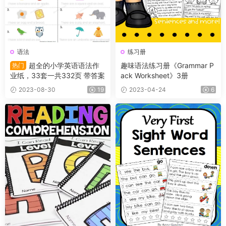
语法
练习册
超全的小学英语语法作
趣味语法练习册《Grammar P
热门
业纸，33套一共332页 带答案
ack Worksheet》3册
2023-08-30
19
2023-04-24
6