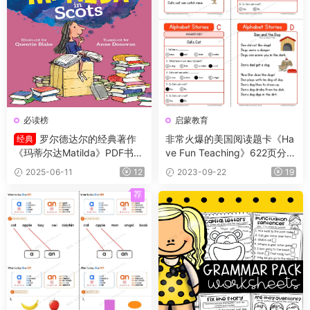
必读榜
启蒙教育
罗尔德达尔的经典著作
非常火爆的美国阅读题卡《Ha
经典
《玛蒂尔达Matilda》PDF书籍
ve Fun Teaching》622页分级
+练习册
阅读练习纸，从字母开始一路
2025-06-11
12
2023-09-22
19
升级
荐