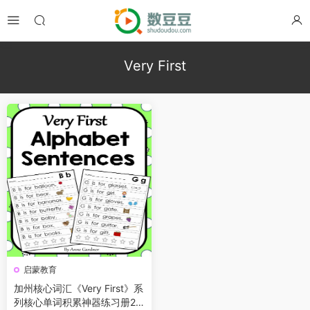
Very First
启蒙教育
加州核心词汇《Very First》系
列核心单词积累神器练习册24