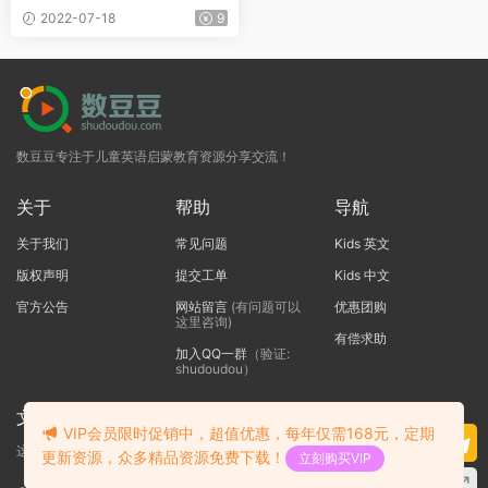
5P
2022-07-18
9
数豆豆专注于儿童英语启蒙教育资源分享交流！
关于
帮助
导航
关于我们
常见问题
Kids 英文
版权声明
提交工单
Kids 中文
官方公告
网站留言
(有问题可以
优惠团购
这里咨询)
有偿求助
加入QQ一群
（验证:
shudoudou）
文本标题
VIP会员限时促销中，超值优惠，每年仅需168元，定期
这里输入代码
更新资源，众多精品资源免费下载！
立刻购买VIP