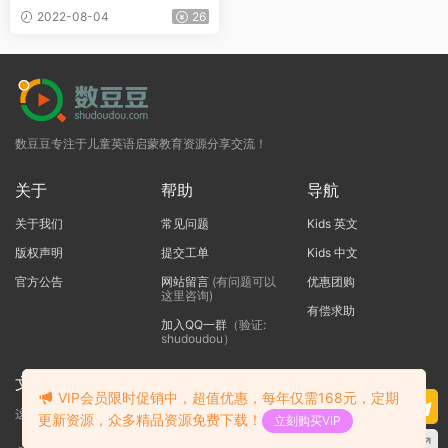
材+答案+音频
2022-08-04
26
数豆豆专注于儿童英语启蒙教育资源分享交流！
关于
帮助
导航
关于我们
常见问题
Kids 英文
版权声明
提交工单
Kids 中文
官方公告
网站留言
(有问题可以
优惠团购
这里咨询)
有偿求助
加入QQ一群
（验证:
shudoudou）
文本标题
VIP会员限时促销中，超值优惠，每年仅需168元，定期
这里输入代码
更新资源，众多精品资源免费下载！
立刻购买VIP