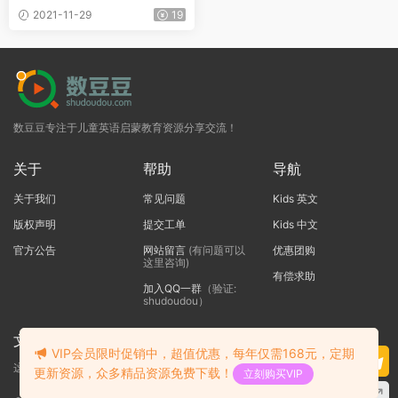
s 》PDF+音频+配套资料包含
2021-11-29
19
学生用书、教师用书、网上资
源
数豆豆专注于儿童英语启蒙教育资源分享交流！
关于
帮助
导航
关于我们
常见问题
Kids 英文
版权声明
提交工单
Kids 中文
官方公告
网站留言
(有问题可以
优惠团购
这里咨询)
有偿求助
加入QQ一群
（验证:
shudoudou）
文本标题
VIP会员限时促销中，超值优惠，每年仅需168元，定期
这里输入代码
更新资源，众多精品资源免费下载！
立刻购买VIP