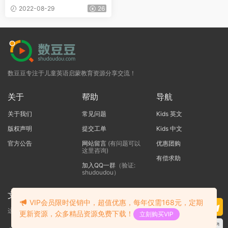
教师用书、单词句型闪卡、试
2022-08-29
26
题以及配套音频
数豆豆专注于儿童英语启蒙教育资源分享交流！
关于
帮助
导航
关于我们
常见问题
Kids 英文
版权声明
提交工单
Kids 中文
官方公告
网站留言
(有问题可以
优惠团购
这里咨询)
有偿求助
加入QQ一群
（验证:
shudoudou）
文本标题
VIP会员限时促销中，超值优惠，每年仅需168元，定期
这里输入代码
更新资源，众多精品资源免费下载！
立刻购买VIP