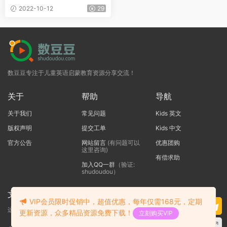
43部【PDF+音频+电子书】
2022-10-12
29
数豆豆专注于儿童英语启蒙教育资源分享交流！
关于
帮助
导航
关于我们
常见问题
Kids 英文
版权声明
提交工单
Kids 中文
官方公告
网站留言
(有问题可以
优惠团购
这里咨询)
有偿求助
加入QQ一群
（验证:
shudoudou）
文本标题
VIP会员限时促销中，超值优惠，每年仅需168元，定期
这里输入代码
更新资源，众多精品资源免费下载！
立刻购买VIP