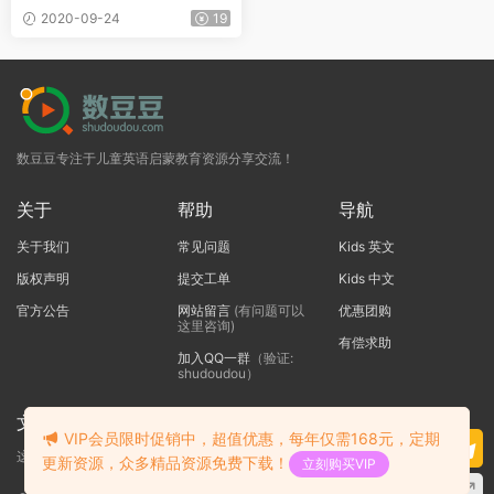
2020-09-24
19
数豆豆专注于儿童英语启蒙教育资源分享交流！
关于
帮助
导航
关于我们
常见问题
Kids 英文
版权声明
提交工单
Kids 中文
官方公告
网站留言
(有问题可以
优惠团购
这里咨询)
有偿求助
加入QQ一群
（验证:
shudoudou）
文本标题
VIP会员限时促销中，超值优惠，每年仅需168元，定期
这里输入代码
更新资源，众多精品资源免费下载！
立刻购买VIP