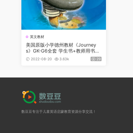
英文教材
美国原版小学德州教材《Journey
s》GK-G6全套 学生书+教师用书
+音频+练习册+分级读物等
2022-08-20
3.63k
29
数豆豆专注于儿童英语启蒙教育资源分享交流！