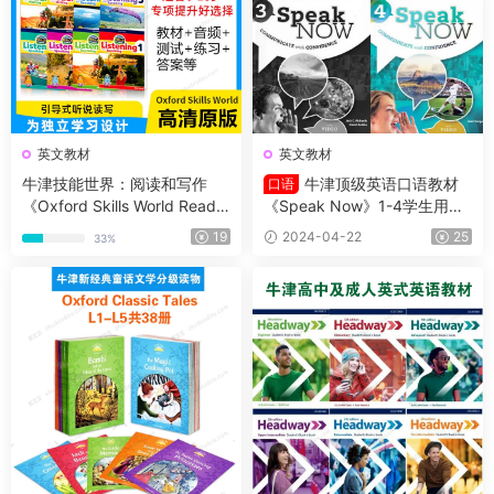
英文教材
英文教材
牛津技能世界：阅读和写作
牛津顶级英语口语教材
口语
《Oxford Skills World Readin
《Speak Now》1-4学生用书
g With Writing 》G1-G6全套
+教师用书+练习册+音频
19
2024-04-22
25
33%
含教材、音频、测试、练习、
答案等