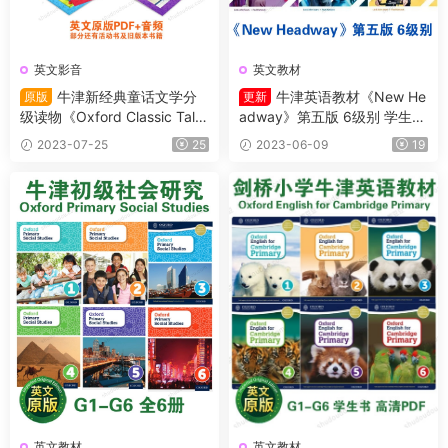
英文影音
英文教材
牛津新经典童话文学分
牛津英语教材《New He
原版
更新
级读物《Oxford Classic Tale
adway》第五版 6级别 学生书
s》L1-L5共38册 原版PDF+音
+教师书+音频
2023-07-25
25
2023-06-09
19
频
英文教材
英文教材