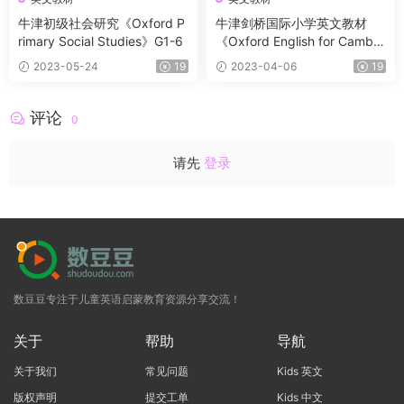
牛津初级社会研究《Oxford P
牛津剑桥国际小学英文教材
rimary Social Studies》G1-6
《Oxford English for Cambri
dge Primary》1-6 在家也能
2023-05-24
19
2023-04-06
19
轻松自学的英语入门教材
评论
0
请先
登录
数豆豆专注于儿童英语启蒙教育资源分享交流！
关于
帮助
导航
关于我们
常见问题
Kids 英文
版权声明
提交工单
Kids 中文