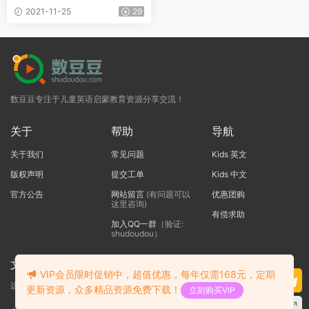
PDF书籍和MP3听力音频
2021-11-25
29
数豆豆专注于儿童英语启蒙教育资源分享交流！
关于
帮助
导航
关于我们
常见问题
Kids 英文
版权声明
提交工单
Kids 中文
官方公告
网站留言
(有问题可以
优惠团购
这里咨询)
有偿求助
加入QQ一群
（验证:
shudoudou）
文本标题
VIP会员限时促销中，超值优惠，每年仅需168元，定期
这里输入代码
更新资源，众多精品资源免费下载！
立刻购买VIP