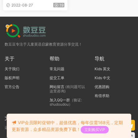
解决中小学 “英文写作问题” 的
2022-08-27
19
方案
数豆豆专注于儿童英语启蒙教育资源分享交流！
关于
帮助
导航
关于我们
常见问题
Kids 英文
版权声明
提交工单
Kids 中文
官方公告
网站留言
(有问题可以
优惠团购
这里咨询)
有偿求助
加入QQ一群
（验证:
shudoudou）
文本标题
VIP会员限时促销中，超值优惠，每年仅需168元，定期
这里输入代码
更新资源，众多精品资源免费下载！
立刻购买VIP