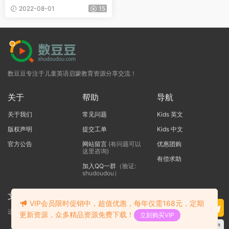
个英文写作技巧
2022-08-01
15
数豆豆专注于儿童英语启蒙教育资源分享交流！
关于
帮助
导航
关于我们
常见问题
Kids 英文
版权声明
提交工单
Kids 中文
官方公告
网站留言
(有问题可以
优惠团购
这里咨询)
有偿求助
加入QQ一群
（验证:
shudoudou）
文本标题
VIP会员限时促销中，超值优惠，每年仅需168元，定期
这里输入代码
更新资源，众多精品资源免费下载！
立刻购买VIP