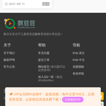
2021-06-11
8
数豆豆专注于儿童英语启蒙教育资源分享交流！
关于
帮助
导航
关于我们
常见问题
Kids 英文
版权声明
提交工单
Kids 中文
官方公告
网站留言
(有问题可以
优惠团购
这里咨询)
有偿求助
加入QQ一群
（验证:
shudoudou）
文本标题
VIP会员限时促销中，超值优惠，每年仅需168元，定期
这里输入代码
更新资源，众多精品资源免费下载！
立刻购买VIP