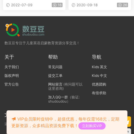
儿童阅读练习必备
册
2022-07-09
16
2020-09-18
26
数豆豆专注于儿童英语启蒙教育资源分享交流！
关于
帮助
导航
关于我们
常见问题
Kids 英文
版权声明
提交工单
Kids 中文
官方公告
网站留言
(有问题可以
优惠团购
这里咨询)
有偿求助
加入QQ一群
（验证:
shudoudou）
文本标题
VIP会员限时促销中，超值优惠，每年仅需168元，定期
这里输入代码
更新资源，众多精品资源免费下载！
立刻购买VIP