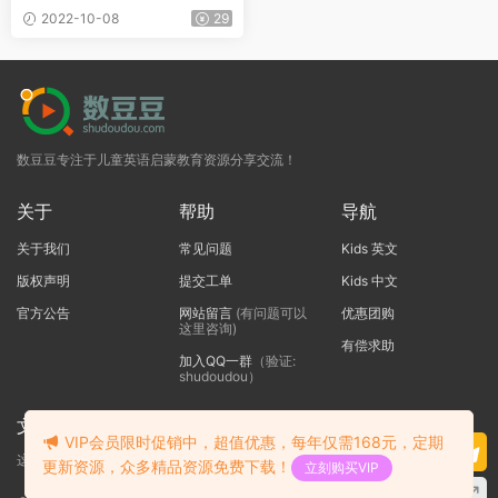
6及配套练习册GK-G6
2022-10-08
29
数豆豆专注于儿童英语启蒙教育资源分享交流！
关于
帮助
导航
关于我们
常见问题
Kids 英文
版权声明
提交工单
Kids 中文
官方公告
网站留言
(有问题可以
优惠团购
这里咨询)
有偿求助
加入QQ一群
（验证:
shudoudou）
文本标题
VIP会员限时促销中，超值优惠，每年仅需168元，定期
这里输入代码
更新资源，众多精品资源免费下载！
立刻购买VIP