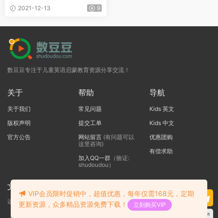
2021-12-13
9
数豆豆专注于儿童英语启蒙教育资源分享交流！
关于
帮助
导航
关于我们
常见问题
Kids 英文
版权声明
提交工单
Kids 中文
官方公告
网站留言
(有问题可以
优惠团购
这里咨询)
有偿求助
加入QQ一群
（验证:
shudoudou）
文本标题
VIP会员限时促销中，超值优惠，每年仅需168元，定期
这里输入代码
更新资源，众多精品资源免费下载！
立刻购买VIP