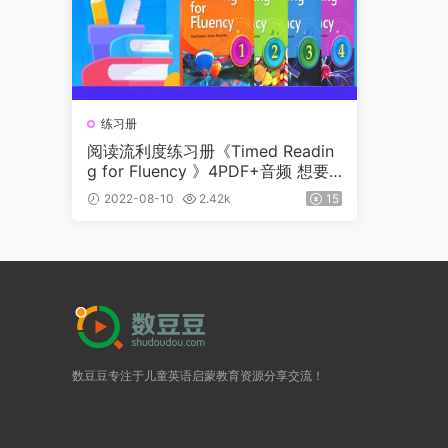
练习册
阅读流利度练习册《Timed Readin
g for Fluency 》4PDF+音频 想要
专门提升阅读的速度，就看看这套
2022-08-10
2.42k
15
书吧
数豆豆专注于儿童英语启蒙教育资源分享交流！