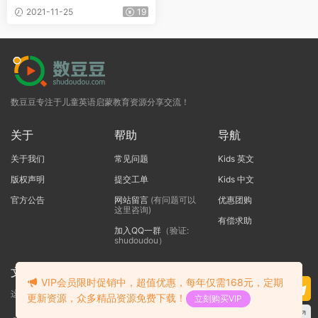
+语法学习手册 百度网盘
2021-11-25
19
数豆豆专注于儿童英语启蒙教育资源分享交流！
关于
帮助
导航
关于我们
常见问题
Kids 英文
版权声明
提交工单
Kids 中文
官方公告
网站留言
(有问题可以
优惠团购
这里咨询)
有偿求助
加入QQ一群
（验证:
shudoudou）
文本标题
VIP会员限时促销中，超值优惠，每年仅需168元，定期
这里输入代码
更新资源，众多精品资源免费下载！
立刻购买VIP