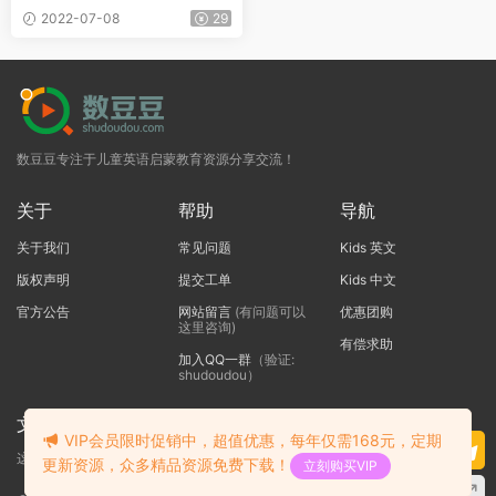
ids 2014-2022全年刊
2022-07-08
29
数豆豆专注于儿童英语启蒙教育资源分享交流！
关于
帮助
导航
关于我们
常见问题
Kids 英文
版权声明
提交工单
Kids 中文
官方公告
网站留言
(有问题可以
优惠团购
这里咨询)
有偿求助
加入QQ一群
（验证:
shudoudou）
文本标题
VIP会员限时促销中，超值优惠，每年仅需168元，定期
这里输入代码
更新资源，众多精品资源免费下载！
立刻购买VIP