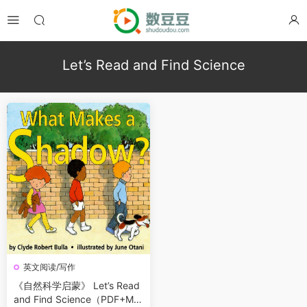
Let’s Read and Find Science
英文阅读/写作
《自然科学启蒙》 Let’s Read
and Find Science（PDF+MP