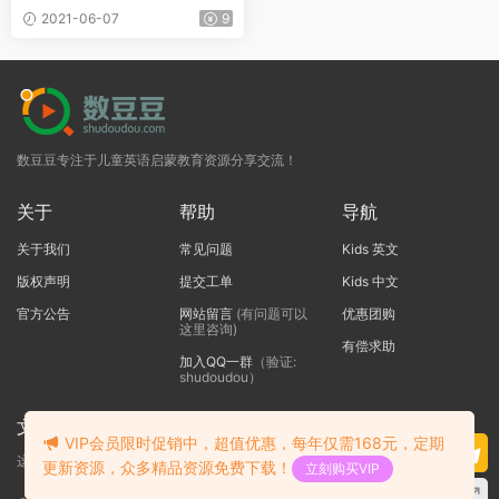
3）资源下载
2021-06-07
9
数豆豆专注于儿童英语启蒙教育资源分享交流！
关于
帮助
导航
关于我们
常见问题
Kids 英文
版权声明
提交工单
Kids 中文
官方公告
网站留言
(有问题可以
优惠团购
这里咨询)
有偿求助
加入QQ一群
（验证:
shudoudou）
文本标题
VIP会员限时促销中，超值优惠，每年仅需168元，定期
这里输入代码
更新资源，众多精品资源免费下载！
立刻购买VIP