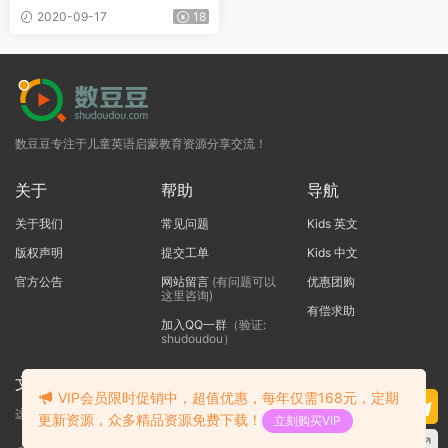
2020-09-17
18
数豆豆专注于儿童英语启蒙教育资源分享交流！
关于
帮助
导航
关于我们
常见问题
Kids 英文
版权声明
提交工单
Kids 中文
官方公告
网站留言
(有问题可以
优惠团购
这里咨询)
有偿求助
加入QQ一群
（验证:
shudoudou）
文本标题
VIP会员限时促销中，超值优惠，每年仅需168元，定期
这里输入代码
更新资源，众多精品资源免费下载！
立刻购买VIP