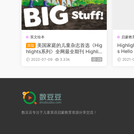
英文绘本
启蒙教
美国家庭的儿童杂志首选《Hig
Highli
原版
s Hello
hlights系列》全网最全期刊 Highlig
hts、Highlights High Five/Bilingü
2022-07-09
3.33k
29
2021-
e、Highlights for Children（2015
-2022）
数豆豆专注于儿童英语启蒙教育资源分享交流！