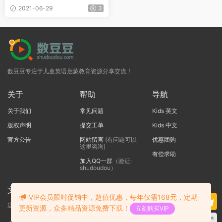
节》PDF
2021-06-29
3
数豆豆专注于儿童英语启蒙教育资源分享交流！
关于
帮助
导航
关于我们
常见问题
Kids 英文
版权声明
提交工单
Kids 中文
官方公告
网站留言
(有问题可以
优惠团购
这里咨询)
有偿求助
加入QQ一群
（验证:
shudoudou）
文本标题
VIP会员限时促销中，超值优惠，每年仅需168元，定期
这里输入代码
更新资源，众多精品资源免费下载！
立刻购买VIP