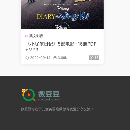
英文影音
《小屁孩日记》5部电影+16册PDF
+MP3
2022-09-14
3.89k
18
数豆豆专注于儿童英语启蒙教育资源分享交流！