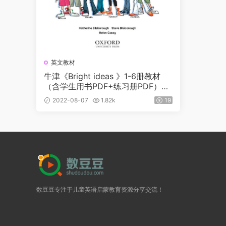
英文教材
牛津《Bright ideas 》1-6册教材
（含学生用书PDF+练习册PDF）高
清原版
2022-08-07
1.82k
19
数豆豆专注于儿童英语启蒙教育资源分享交流！