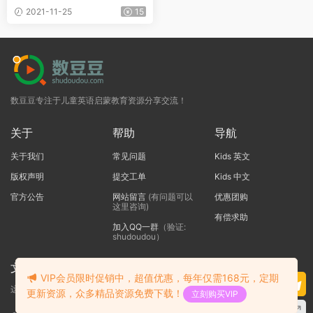
生用书+练习册+教师用书+音
2021-11-25
15
频
数豆豆专注于儿童英语启蒙教育资源分享交流！
关于
帮助
导航
关于我们
常见问题
Kids 英文
版权声明
提交工单
Kids 中文
官方公告
网站留言
(有问题可以
优惠团购
这里咨询)
有偿求助
加入QQ一群
（验证:
shudoudou）
文本标题
VIP会员限时促销中，超值优惠，每年仅需168元，定期
这里输入代码
更新资源，众多精品资源免费下载！
立刻购买VIP