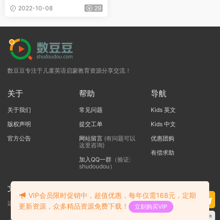
6及配套练习册GK-G6
2022-10-08
29
数豆豆专注于儿童英语启蒙教育资源分享交流！
关于
帮助
导航
关于我们
常见问题
Kids 英文
版权声明
提交工单
Kids 中文
官方公告
网站留言
(有问题可以
优惠团购
这里咨询)
有偿求助
加入QQ一群
（验证:
shudoudou）
文本标题
VIP会员限时促销中，超值优惠，每年仅需168元，定期
这里输入代码
更新资源，众多精品资源免费下载！
立刻购买VIP