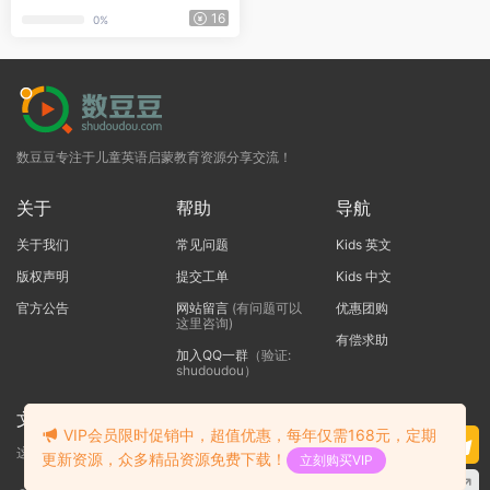
本、音频及生词表
16
0%
数豆豆专注于儿童英语启蒙教育资源分享交流！
关于
帮助
导航
关于我们
常见问题
Kids 英文
版权声明
提交工单
Kids 中文
官方公告
网站留言
(有问题可以
优惠团购
这里咨询)
有偿求助
加入QQ一群
（验证:
shudoudou）
文本标题
VIP会员限时促销中，超值优惠，每年仅需168元，定期
这里输入代码
更新资源，众多精品资源免费下载！
立刻购买VIP