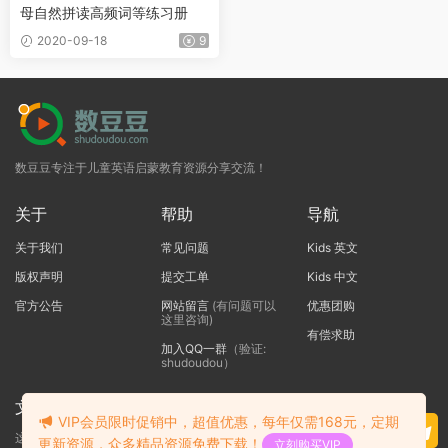
母自然拼读高频词等练习册
2020-09-18
9
数豆豆专注于儿童英语启蒙教育资源分享交流！
关于
帮助
导航
关于我们
常见问题
Kids 英文
版权声明
提交工单
Kids 中文
官方公告
网站留言
(有问题可以
优惠团购
这里咨询)
有偿求助
加入QQ一群
（验证:
shudoudou）
文本标题
VIP会员限时促销中，超值优惠，每年仅需168元，定期
这里输入代码
更新资源，众多精品资源免费下载！
立刻购买VIP