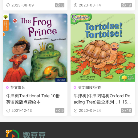
及牛津阅读树字典
2023-08-09
8
2023-03-14
19
英文影音
英文阅读/写作
牛津树Traditional Tale 10冊
牛津树(牛津阅读树Oxford Re
英语原版点读绘本
ading Tree)最全系列，1-16级
阅读(英音)+1-9级阅读(美音)+
2021-12-13
9
2020-09-24
18
ReadAtHome+写作+单词本