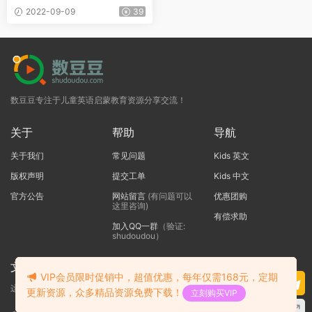
参+分级阅读绘本及音频+教师
2022-09-09
39
课件+练习册）
数豆豆专注于儿童英语启蒙教育资源分享交流！
关于
帮助
导航
关于我们
常见问题
Kids 英文
版权声明
提交工单
Kids 中文
官方公告
网站留言
(有问题可以
优惠团购
这里咨询)
有偿求助
加入QQ一群
（验证:
shudoudou）
文本标题
VIP会员限时促销中，超值优惠，每年仅需168元，定期
这里输入代码
更新资源，众多精品资源免费下载！
立刻购买VIP