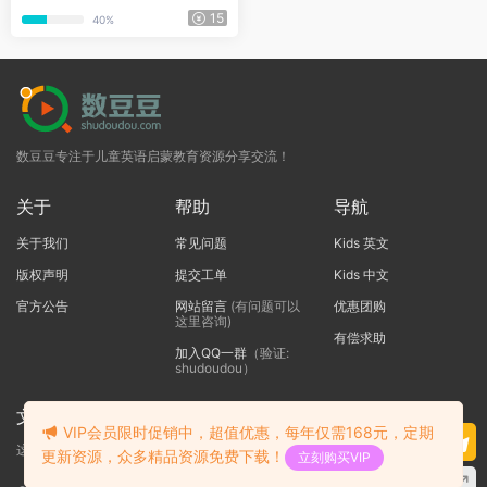
学生用书+练习册+音频+1-6级
15
40%
别视频+1-6级别白板软件+1-6
级别资料包
数豆豆专注于儿童英语启蒙教育资源分享交流！
关于
帮助
导航
关于我们
常见问题
Kids 英文
版权声明
提交工单
Kids 中文
官方公告
网站留言
(有问题可以
优惠团购
这里咨询)
有偿求助
加入QQ一群
（验证:
shudoudou）
文本标题
VIP会员限时促销中，超值优惠，每年仅需168元，定期
这里输入代码
更新资源，众多精品资源免费下载！
立刻购买VIP