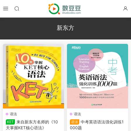
新东方
语法
语法
来自新东方名师的《10
中考英语语法强化训练1
KET
语法
天掌握KET核心语法》
000题