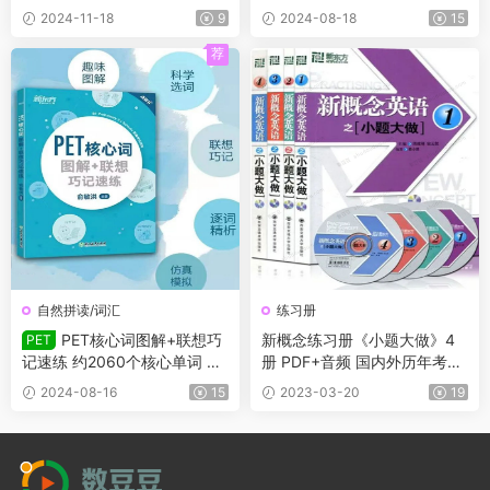
2024-11-18
9
2024-08-18
15
荐
自然拼读/词汇
练习册
PET核心词图解+联想巧
新概念练习册《小题大做》4
PET
记速练 约2060个核心单词 有
册 PDF+音频 国内外历年考试
在线音频
真题汇编而成
2024-08-16
15
2023-03-20
19