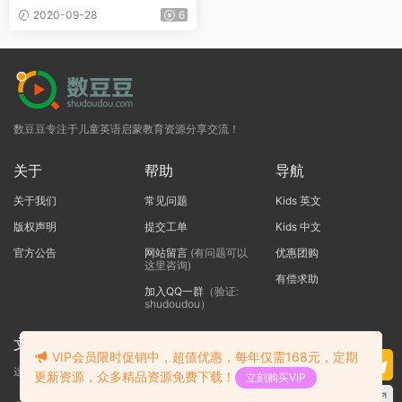
2020-09-28
6
数豆豆专注于儿童英语启蒙教育资源分享交流！
关于
帮助
导航
关于我们
常见问题
Kids 英文
版权声明
提交工单
Kids 中文
官方公告
网站留言
(有问题可以
优惠团购
这里咨询)
有偿求助
加入QQ一群
（验证:
shudoudou）
文本标题
VIP会员限时促销中，超值优惠，每年仅需168元，定期
这里输入代码
更新资源，众多精品资源免费下载！
立刻购买VIP